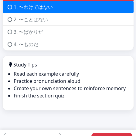
1. 〜わけではない
2. 〜ことはない
3. 〜ばかりだ
4. 〜ものだ
Study Tips
Read each example carefully
Practice pronunciation aloud
Create your own sentences to reinforce memory
Finish the section quiz