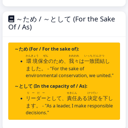
～ため / ～として (For the Sake
Of / As)
～ため (For / For the sake of):
かんきょう
ぜん
われわれ
いっちだんけつ
環境
保
全
のため、
我々
は
一致団結
し
ました。
- "For the sake of
environmental conservation, we united."
～として (In the capacity of / As):
りーだー
せきにん
けつてい
リーダー
として、
責任
ある
決定
を下し
ます。
- "As a leader, I make responsible
decisions."