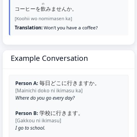
の
コーヒーを
飲
みませんか。
[Koohii wo nomimasen ka]
Translation:
Won't you have a coffee?
Example Conversation
毎日どこに行きますか。
Person A:
[Mainichi doko ni ikimasu ka]
Where do you go every day?
学校に行きます。
Person B:
[Gakkou ni ikimasu]
I go to school.