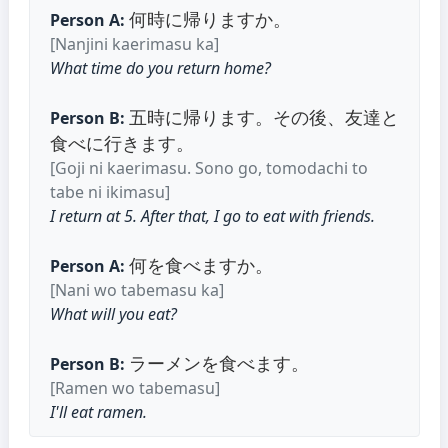
何時に帰りますか。
Person A:
[Nanjini kaerimasu ka]
What time do you return home?
五時に帰ります。その後、友達と
Person B:
食べに行きます。
[Goji ni kaerimasu. Sono go, tomodachi to
tabe ni ikimasu]
I return at 5. After that, I go to eat with friends.
何を食べますか。
Person A:
[Nani wo tabemasu ka]
What will you eat?
ラーメンを食べます。
Person B:
[Ramen wo tabemasu]
I'll eat ramen.