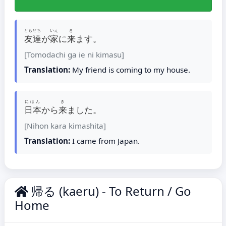
ともだち
いえ
き
友達
が
家
に
来
ます。
[Tomodachi ga ie ni kimasu]
Translation:
My friend is coming to my house.
にほん
き
日本
から
来
ました。
[Nihon kara kimashita]
Translation:
I came from Japan.
帰る (kaeru) - To Return / Go
Home