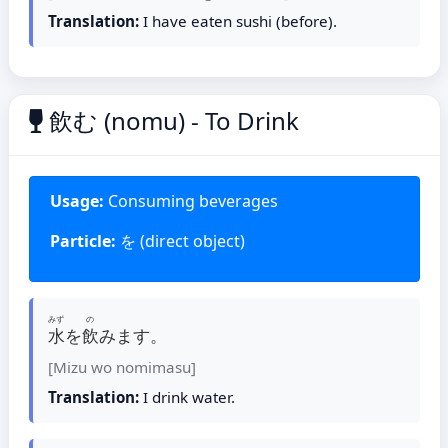
Translation:
I have eaten sushi (before).
飲む (nomu) - To Drink
Usage:
Consuming beverages
Particle:
を (direct object)
みず
の
水
を
飲
みます。
[Mizu wo nomimasu]
Translation:
I drink water.