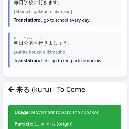
毎日
学校
に
行
きます。
[Mainichi gakkou ni ikimasu]
Translation:
I go to school every day.
あした
こうえん
い
明日
公園
へ
行
きましょう。
[Ashita kouen e ikimashō]
Translation:
Let's go to the park tomorrow.
来る (kuru) - To Come
Usage:
Movement toward the speaker
Particle:
に or から (origin)