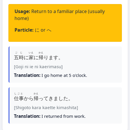
Usage:
Return to a familiar place (usually
home)
Particle:
に or へ
ごじ
いえ
かえ
五時
に
家
に
帰
ります。
[Goji ni ie ni kaerimasu]
Translation:
I go home at 5 o'clock.
しごと
かえ
仕事
から
帰
ってきました。
[Shigoto kara kaette kimashita]
Translation:
I returned from work.