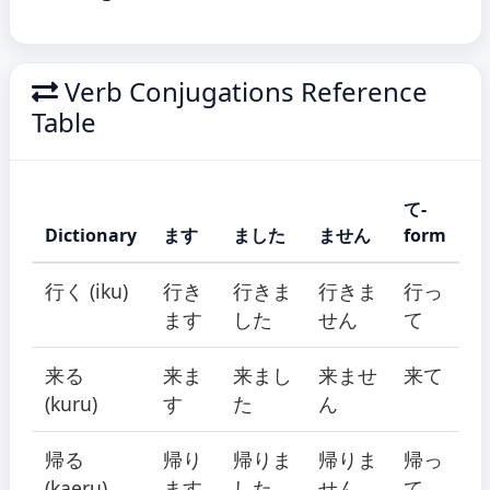
Verb Conjugations Reference
Table
て-
Dictionary
ます
ました
ません
form
行く (iku)
行き
行きま
行きま
行っ
ます
した
せん
て
来る
来ま
来まし
来ませ
来て
(kuru)
す
た
ん
帰る
帰り
帰りま
帰りま
帰っ
(kaeru)
ます
した
せん
て