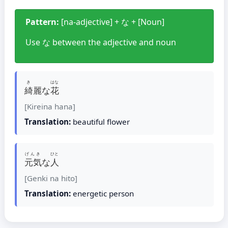
Pattern:
[na-adjective] + な + [Noun]
Use な between the adjective and noun
き
はな
綺
麗な
花
[Kireina hana]
Translation:
beautiful flower
げんき
ひと
元気
な
人
[Genki na hito]
Translation:
energetic person