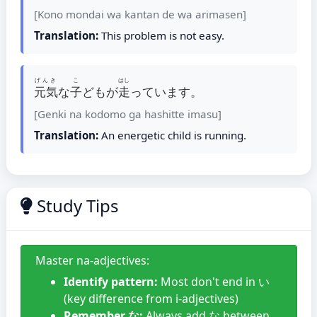
[Kono mondai wa kantan de wa arimasen]
Translation:
This problem is not easy.
げんき
こ
はし
元気
な
子
どもが
走
っています。
[Genki na kodomo ga hashitte imasu]
Translation:
An energetic child is running.
Study Tips
Master na-adjectives:
Identify pattern:
Most don't end in い
(key difference from i-adjectives)
Remember な:
Always add な between