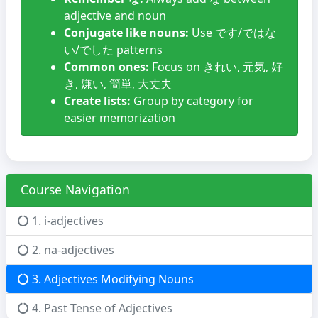
adjective and noun
Conjugate like nouns:
Use です/ではな
い/でした patterns
Common ones:
Focus on きれい, 元気, 好
き, 嫌い, 簡単, 大丈夫
Create lists:
Group by category for
easier memorization
Course Navigation
1. i-adjectives
2. na-adjectives
3. Adjectives Modifying Nouns
4. Past Tense of Adjectives