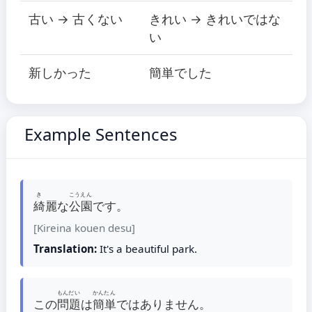
古い → 古くない
きれい → きれいではな
い
新しかった
簡単でした
Example Sentences
き
こうえん
綺
麗な
公園
です。
[Kireina kouen desu]
Translation:
It's a beautiful park.
もんだい
かんたん
この
問題
は
簡単
ではありません。