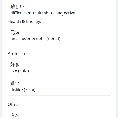
難しい
difficult (muzukashii) - i-adjective!
Health & Energy:
元気
healthy/energetic (genki)
Preference:
好き
like (suki)
嫌い
dislike (kirai)
Other:
有名