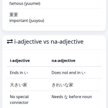
famous (yuumei)
重要
important (juuyou)
i-adjective vs na-adjective
i-adjective
na-adjective
Ends in い
Does not end in い
大きい家
きれいな家
No special
Needs な before noun
connector