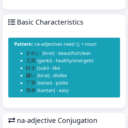
Basic Characteristics
Pattern:
na-adjectives need な + noun
きれい
(kirei) - beautiful/clean
元気
(genki) - healthy/energetic
好き
(suki) - like
嫌い
(kirai) - dislike
丁寧
(teinei) - polite
簡単
(kantan) - easy
na-adjective Conjugation