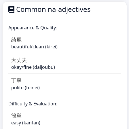
Common na-adjectives
Appearance & Quality:
綺麗
beautiful/clean (kirei)
大丈夫
okay/fine (daijoubu)
丁寧
polite (teinei)
Difficulty & Evaluation:
簡単
easy (kantan)