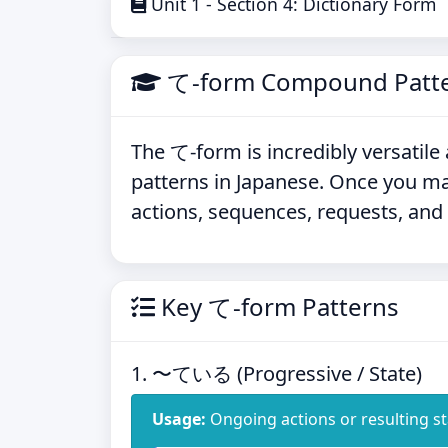
Unit 1 - Section 4: Dictionary Form
て-form Compound Patt
The て-form is incredibly versatil
patterns in Japanese. Once you m
actions, sequences, requests, and
Key て-form Patterns
1. 〜ている (Progressive / State)
Usage:
Ongoing actions or resulting st