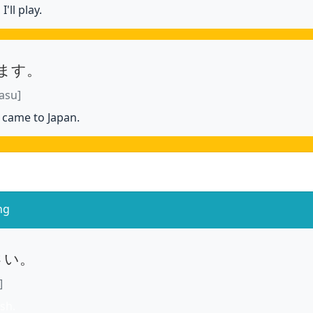
ll play.
ます。
asu]
I came to Japan.
ng
さい。
]
sh.