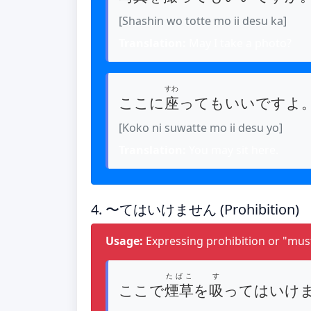
[Shashin wo totte mo ii desu ka]
Translation:
May I take a photo?
すわ
ここに
座
ってもいいですよ
[Koko ni suwatte mo ii desu yo]
Translation:
You may sit here.
4. 〜てはいけません (Prohibition)
Usage:
Expressing prohibition or "mus
たばこ
す
ここで
煙草
を
吸
ってはいけ