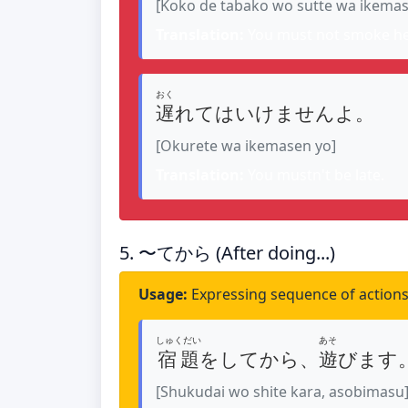
[Koko de tabako wo sutte wa ikema
Translation:
You must not smoke he
おく
遅
れてはいけませんよ。
[Okurete wa ikemasen yo]
Translation:
You mustn't be late.
5. 〜てから (After doing...)
Usage:
Expressing sequence of action
しゅくだい
あそ
宿題
をしてから、
遊
びます
[Shukudai wo shite kara, asobimasu