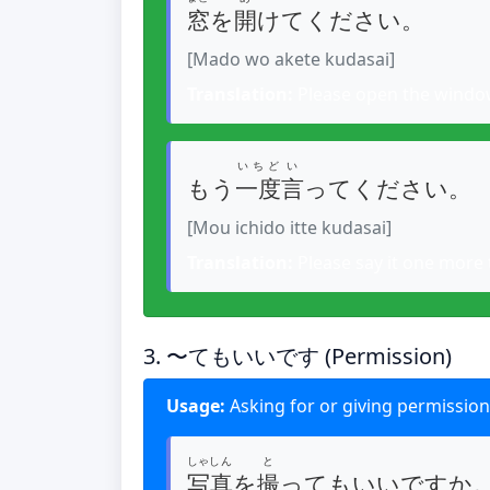
窓
を
開
けてください。
[Mado wo akete kudasai]
Translation:
Please open the windo
いちど
い
もう
一度
言
ってください。
[Mou ichido itte kudasai]
Translation:
Please say it one more 
3. 〜てもいいです (Permission)
Usage:
Asking for or giving permission
しゃしん
と
写真
を
撮
ってもいいですか