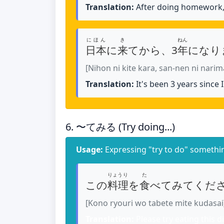
Translation:
After doing homework, I'
にほん
き
ねん
日本
に
来
てから、3
年
になり
[Nihon ni kite kara, san-nen ni narim
Translation:
It's been 3 years since 
6. 〜てみる (Try doing...)
Usage:
Expressing "try to do" somethi
りょうり
た
この
料理
を
食
べてみてくだ
[Kono ryouri wo tabete mite kudasai
Translation:
Please try eating this di