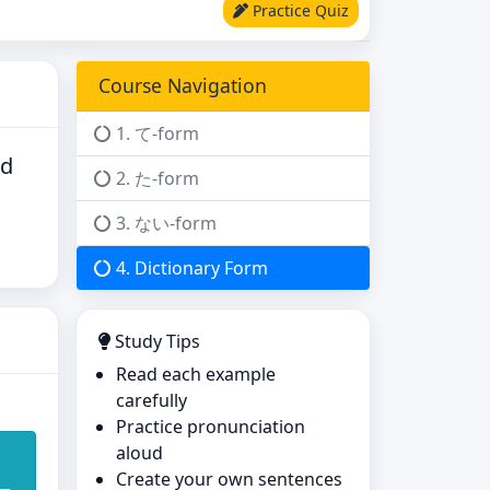
Practice Quiz
Course Navigation
1. て-form
nd
2. た-form
3. ない-form
4. Dictionary Form
Study Tips
Read each example
carefully
Practice pronunciation
aloud
Create your own sentences