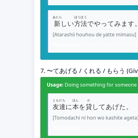
あたら
ほうほう
新
しい
方法
でやってみます
[Atarashii houhou de yatte mimasu]
Translation:
I'll try doing it with a
7. 〜てあげる / くれる / もらう (Givin
Usage:
Doing something for someone
ともだち
ほん
か
友達
に
本
を
貸
してあげた。
[Tomodachi ni hon wo kashite ageta
Translation:
I lent a book to my frien