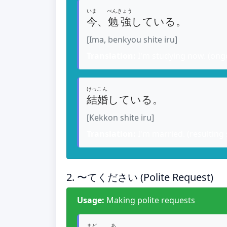
いま
べんきょう
今
、
勉強
している。
[Ima, benkyou shite iru]
Translation:
I'm studying now. (ong
けっこん
結婚
している。
[Kekkon shite iru]
Translation:
I'm married. (resulting 
2. 〜てください (Polite Request)
Usage:
Making polite requests
まど
あ