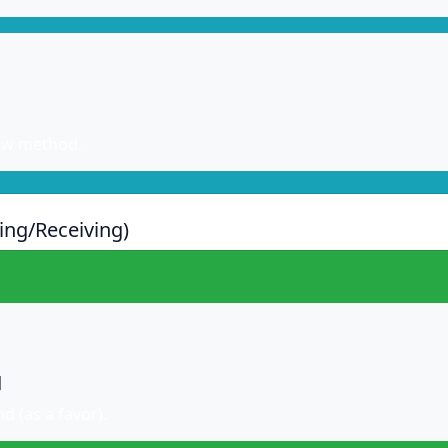
。
 new method.
g/Receiving)
]
d (as a favor).