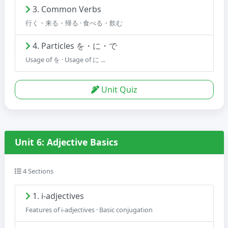
3. Common Verbs
行く・来る・帰る · 食べる・飲む
4. Particles を・に・で
Usage of を · Usage of に ...
Unit Quiz
Unit 6: Adjective Basics
4 Sections
1. i-adjectives
Features of i-adjectives · Basic conjugation