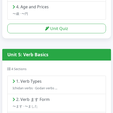
4. Age and Prices
〜歳 · 〜円
Unit Quiz
Unit 5: Verb Basics
4 Sections
1. Verb Types
Ichidan verbs · Godan verbs ...
2. Verb ます Form
〜ます · 〜ました