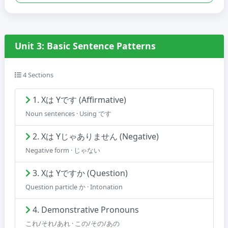
Unit 3: Basic Sentence Patterns
4 Sections
1. Xは Yです (Affirmative)
Noun sentences · Using です
2. Xは Yじゃありません (Negative)
Negative form · じゃない
3. Xは Yですか (Question)
Question particle か · Intonation
4. Demonstrative Pronouns
これ/それ/あれ · この/その/あの