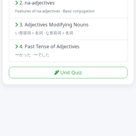
2. na-adjectives
Features of na-adjectives · Basic conjugation
3. Adjectives Modifying Nouns
い形容词＋名词 · な形容词＋名词
4. Past Tense of Adjectives
〜かった · 〜でした
Unit Quiz