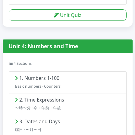
Unit Quiz
Unit 4: Numbers and Time
4 Sections
1. Numbers 1-100
Basic numbers · Counters
2. Time Expressions
〜時〜分 · 今・午前・午後
3. Dates and Days
曜日 · 〜月〜日