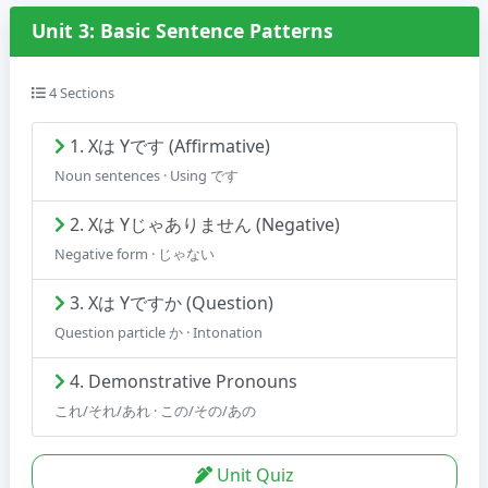
Unit 3: Basic Sentence Patterns
4 Sections
1. Xは Yです (Affirmative)
Noun sentences · Using です
2. Xは Yじゃありません (Negative)
Negative form · じゃない
3. Xは Yですか (Question)
Question particle か · Intonation
4. Demonstrative Pronouns
これ/それ/あれ · この/その/あの
Unit Quiz