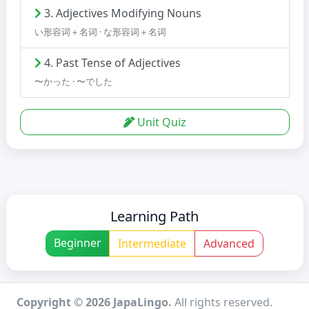
3. Adjectives Modifying Nouns
い形容词＋名词 · な形容词＋名词
4. Past Tense of Adjectives
〜かった · 〜でした
Unit Quiz
Learning Path
Beginner
Intermediate
Advanced
Copyright © 2026 JapaLingo.
All rights reserved.