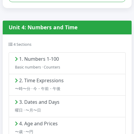
Unit 4: Numbers and Time
4 Sections
1. Numbers 1-100
Basic numbers · Counters
2. Time Expressions
〜時〜分 · 今・午前・午後
3. Dates and Days
曜日 · 〜月〜日
4. Age and Prices
〜歳 · 〜円